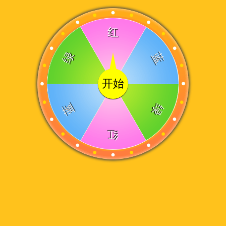
红
绿
蓝
开始
蓝
绿
红